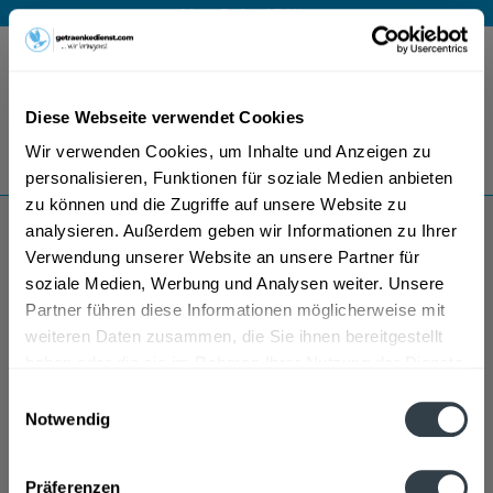
Mo – Fr 9 – 17 Uhr
Menü
Diese Webseite verwendet Cookies
Bestellung widerrufen
Wir verwenden Cookies, um Inhalte und Anzeigen zu
Es gilt unsere
Datenschutzerklärung
personalisieren, Funktionen für soziale Medien anbieten
zu können und die Zugriffe auf unsere Website zu
analysieren. Außerdem geben wir Informationen zu Ihrer
Tezi Likör
Verwendung unserer Website an unsere Partner für
soziale Medien, Werbung und Analysen weiter. Unsere
Partner führen diese Informationen möglicherweise mit
weiteren Daten zusammen, die Sie ihnen bereitgestellt
haben oder die sie im Rahmen Ihrer Nutzung der Dienste
gesammelt haben.
Einwilligungsauswahl
Notwendig
Datenschutzbestimmungen
Präferenzen