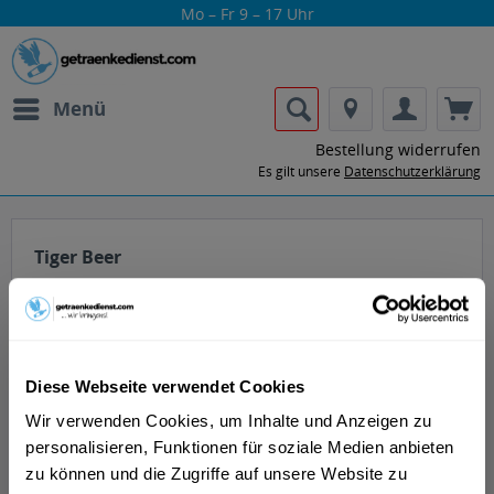
Mo – Fr 9 – 17 Uhr
Menü
Bestellung widerrufen
Es gilt unsere
Datenschutzerklärung
Tiger Beer
Diese Webseite verwendet Cookies
Wir verwenden Cookies, um Inhalte und Anzeigen zu
Lass dir die Getränke von Tiger Beer nach
personalisieren, Funktionen für soziale Medien anbieten
Hause oder ins Büro liefern.
zu können und die Zugriffe auf unsere Website zu