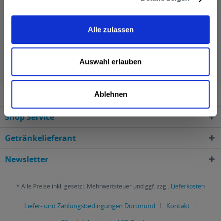
geliefert und das Leergut wird mitgenommen.
Alle zulassen
Tiger Beer wird in den folgenden Regionen, Städten,
Orten und Postleitzahl-Gebieten geliefert
Auswahl erlauben
Ablehnen
Service Hotline
Shop Service
Getränkelieferant
Newsletter
* Alle Preise inkl. gesetzl. Mehrwertsteuer und ggf. zzgl.
Lieferkosten
Liefer- und Zahlungsbedingungen Dortmund
Kontakt