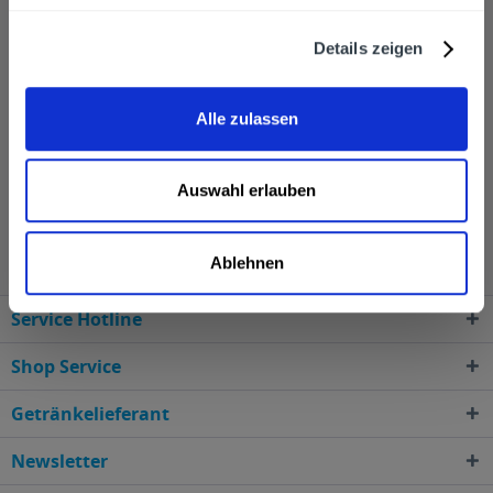
Getränkelieferservice geliefert. Zudem können leere
Flaschen mitgenommen werden. Sie bieten eine Vielfalt
Details zeigen
an Geschmäckern und für jeden ist das Richtige dabei,
sei es nach einem anstrengenden Tag oder bei einer
Alle zulassen
Grillparty.
Auswahl erlauben
Tilmans Biere wird in den folgenden Regionen,
Städten, Orten und Postleitzahl-Gebieten geliefert
Ablehnen
Service Hotline
Shop Service
Getränkelieferant
Newsletter