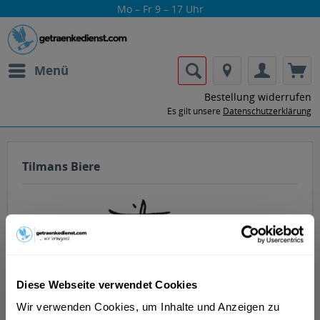
Mo – Fr 9 – 17 Uhr
Menü
Bestellung widerrufen
Es gilt unsere
Datenschutzerklärung
Tilmans Biere
Lass dir die Getränke von Tilmans Biere
Diese Webseite verwendet Cookies
nach Hause oder ins Büro liefern.
Wir verwenden Cookies, um Inhalte und Anzeigen zu