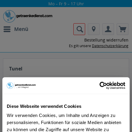
Mo – Fr 9 – 17 Uhr
Menü
Bestellung widerrufen
Es gilt unsere
Datenschutzerklärung
Tunel
Diese Webseite verwendet Cookies
Lass dir die Getränke von Tunel nach
Wir verwenden Cookies, um Inhalte und Anzeigen zu
Hause oder ins Büro liefern.
personalisieren, Funktionen für soziale Medien anbieten
zu können und die Zugriffe auf unsere Website zu