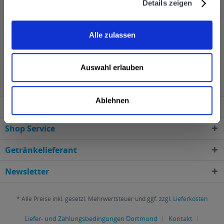
Details zeigen
Alle zulassen
Tunel wird in den folgenden Regionen, Städten,
Orten und Postleitzahl-Gebieten geliefert
Auswahl erlauben
Ablehnen
Service Hotline
Shop Service
Getränkelieferant
Newsletter
* Alle Preise inkl. gesetzl. Mehrwertsteuer und ggf. zzgl.
Lieferkosten
Liefer- und Zahlungsbedingungen Dortmund
Kontakt