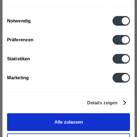
haben oder die sie im Rahmen Ihrer Nutzung der Dienste
"Vecchia Romagna zielt darauf ab, die Kultur des guten
gesammelt haben.
Einwilligungsauswahl
Weines zu fördern, um die ?intensiven Emotionen?
Notwendig
erleben zu können." so der Hersteller.
Datenschutzbestimmungen
>>>mehr
Präferenzen
Statistiken
Marketing
Vecchia Romagna wird in den folgenden Regionen,
Details zeigen
Städten, Orten und Postleitzahl-Gebieten geliefert
Alle zulassen
Service Hotline