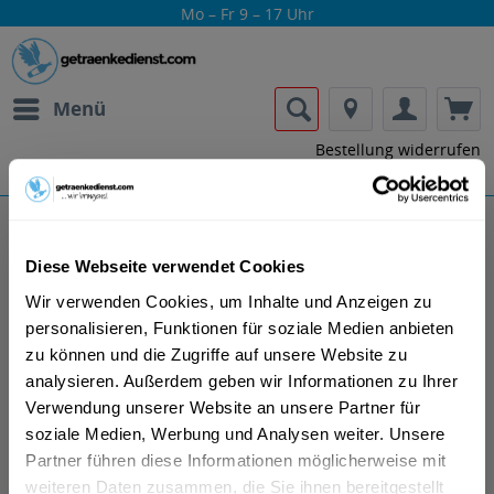
Mo – Fr 9 – 17 Uhr
Menü
Bestellung widerrufen
Es gilt unsere
Datenschutzerklärung
Vecchia Romagna
Diese Webseite verwendet Cookies
Wir verwenden Cookies, um Inhalte und Anzeigen zu
personalisieren, Funktionen für soziale Medien anbieten
zu können und die Zugriffe auf unsere Website zu
analysieren. Außerdem geben wir Informationen zu Ihrer
Verwendung unserer Website an unsere Partner für
Lass dir die Getränke von Vecchia
soziale Medien, Werbung und Analysen weiter. Unsere
Romagna nach Hause oder ins Büro
Partner führen diese Informationen möglicherweise mit
liefern.
weiteren Daten zusammen, die Sie ihnen bereitgestellt