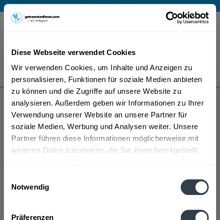
Mo – Fr 9 – 17 Uhr
Menü
Diese Webseite verwendet Cookies
Bestellung widerrufen
Wir verwenden Cookies, um Inhalte und Anzeigen zu
Es gilt unsere
Datenschutzerklärung
personalisieren, Funktionen für soziale Medien anbieten
zu können und die Zugriffe auf unsere Website zu
analysieren. Außerdem geben wir Informationen zu Ihrer
Vendel
Verwendung unserer Website an unsere Partner für
soziale Medien, Werbung und Analysen weiter. Unsere
Partner führen diese Informationen möglicherweise mit
weiteren Daten zusammen, die Sie ihnen bereitgestellt
haben oder die sie im Rahmen Ihrer Nutzung der Dienste
gesammelt haben.
Einwilligungsauswahl
Notwendig
Vendel wird in den folgenden Regionen, Städten,
Datenschutzbestimmungen
Orten und Postleitzahl-Gebieten geliefert
Präferenzen