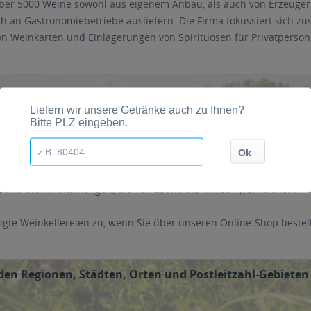
ber 5000 Weine sowohl aus eigenem Anbau, als auch von Erzeugern 
h an Gastronomiebetriebe ausliefern. Die Firma fokussiert sich zus
on Weinkarten und Einlagerungen von Spirituosen für Privatperson
ßen alle nur vorstellbaren Geschmacksrichtungen und Weintypen ei
und die Inhaltsmengen, die von 250ml bis hin zu 1,75l reichen.
igte Weinkellereien zu, wenn Sie über unseren Online-Shop bestel
den Regionen, Städten, Orten und Postleitzahl-Gebieten 