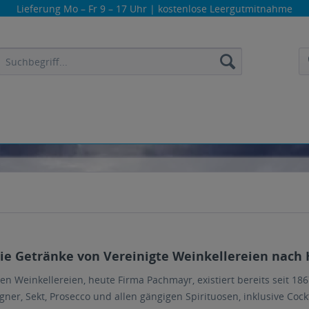
Lieferung
Mo – Fr 9 – 17 Uhr
| kostenlose Leergutmitnahme
die Getränke von Vereinigte Weinkellereien nach 
ten Weinkellereien, heute Firma Pachmayr, existiert bereits seit 1
er, Sekt, Prosecco und allen gängigen Spirituosen, inklusive Cock