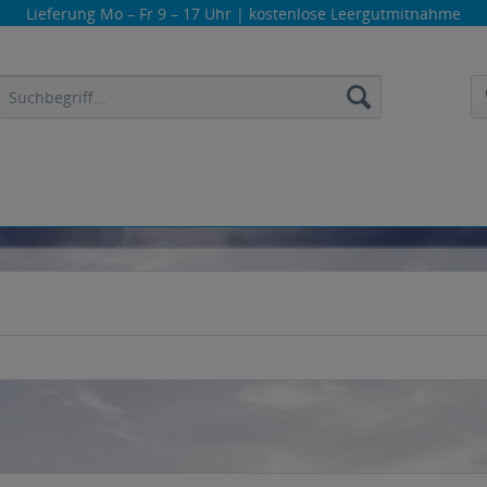
Lieferung
Mo – Fr 9 – 17 Uhr
| kostenlose Leergutmitnahme