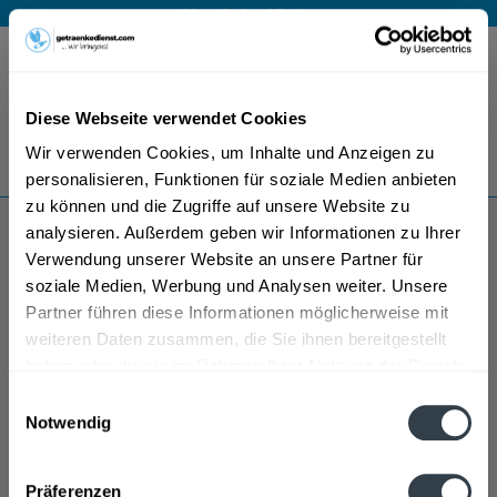
Mo – Fr 9 – 17 Uhr
Menü
Diese Webseite verwendet Cookies
Bestellung widerrufen
Wir verwenden Cookies, um Inhalte und Anzeigen zu
Es gilt unsere
Datenschutzerklärung
personalisieren, Funktionen für soziale Medien anbieten
zu können und die Zugriffe auf unsere Website zu
analysieren. Außerdem geben wir Informationen zu Ihrer
Walcher Spirituosen
Verwendung unserer Website an unsere Partner für
soziale Medien, Werbung und Analysen weiter. Unsere
Partner führen diese Informationen möglicherweise mit
weiteren Daten zusammen, die Sie ihnen bereitgestellt
haben oder die sie im Rahmen Ihrer Nutzung der Dienste
gesammelt haben.
Einwilligungsauswahl
Notwendig
Datenschutzbestimmungen
Präferenzen