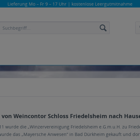
Lieferung
Mo – Fr 9 – 17 Uhr
| kostenlose Leergutmitnahme
von Weincontor Schloss Friedelsheim nach Hause 
1 wurde die „Winzervereinigung Friedelsheim e.G.m.u.H. zu Fried
wurde das „Mayersche Anwesen“ in Bad Dürkheim gekauft und dort d