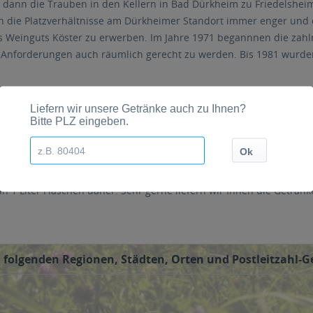
 dann die Trauben in den Kellern in Bad Dürkheim zu Friedelshei
 die Platzverhältnisse am Dürkheimer Standort immer enger und e
 Weinguts Köster zu erwerben. Im Jahre 1971 begannnen die zah
Anforderungen auch räumlich gerecht zu werden. Bis 1981 wurden 
eweine sowie Rotweine, zudem werden auch Sekt und Secco untersc
1 Liter Flaschen daher. Sehr gerne liefern wir Ihnen die Getränk
 folgenden Regionen, Städten, Orten und Postleitzahl-Ge