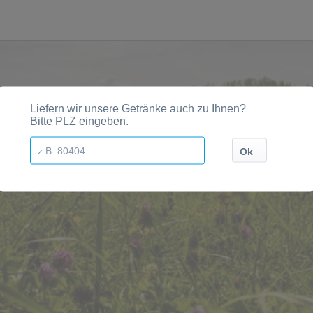
egionen, Städten, Orten und Postleitzahl-Gebieten geli