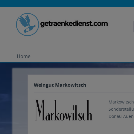
Home
Weingut Markowitsch
Markowitsch 
Sonderstell
Donau-Auen.,