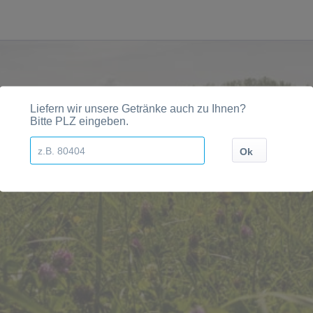
gionen, Städten, Orten und Postleitzahl-Gebieten gelief