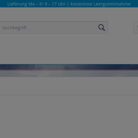
Lieferung
Mo – Fr 9 – 17 Uhr
| kostenlose Leergutmitnahme