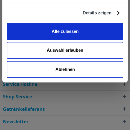
der führenden Destillerien Deutschlands aufzusteigen.
Heute kennt jeder Genussmensch den Namen Ziegler
Details zeigen
und die feinen Brände, Geiste, Liköre, Whiskys sowie die
Fruchtessige aus der Manufaktur in Freudenberg am
Alle zulassen
Main.
Auswahl erlauben
Ziegler Gin wird in den folgenden Regionen, Städten,
Orten und Postleitzahl-Gebieten geliefert
Ablehnen
Service Hotline
Shop Service
Getränkelieferant
Newsletter