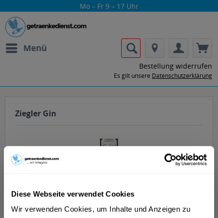
Mo – Fr 9 – 17 Uhr
Menü
Bestellung widerrufen
Es gilt unsere
Datenschutzerklärung
Ziegler Gin
Lass dir die Getränke von Ziegler Gin nach
Diese Webseite verwendet Cookies
Hause oder ins Büro liefern.
Wir verwenden Cookies, um Inhalte und Anzeigen zu