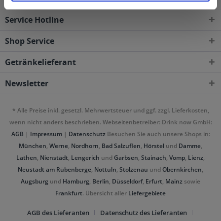
Service Hotline
Shop Service
Getränkelieferant
Newsletter
* Alle Preise inkl. gesetzl. Mehrwertsteuer und ggf. zzgl. Lieferkosten,
wenn nicht anders beschrieben. Webseitenbetreiber: Drink now GmbH:
AGB
|
Impressum
|
Datenschutz
Besuchen Sie auch unsere Shops in:
München
,
Werne
,
Nordhorn
,
Bad Salzuflen
,
Hörstel
und
Damme
,
Lathen
,
Nienstädt
,
Lengerich
und
Garbsen
,
Stainach
,
Vomp
,
Lienz
,
Neustadt am Rübenberge
,
Nottuln
,
Stolzenau
und
Obernkirchen
,
Augsburg
und
Hamburg
,
Berlin
,
Düsseldorf
,
Erfurt
,
Mainz
sowie
Frankfurt
. Übersicht aller
Liefergebiete
AGB des Lieferanten
Datenschutz des Lieferanten