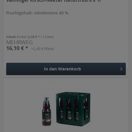
Vaihinger Kirsch-Nektar naturtrüb 6 x 1l
Fruchtgehalt: mindestens 40 %
Inhalt
6 Liter
(2,68 € * / 1 Liter)
MEHRWEG
16,10 € *
+2,40 € Pfand
In den
Warenkorb
Hinzugefügt