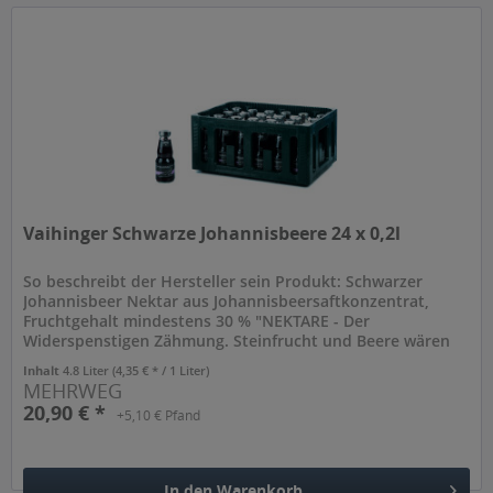
Hinzugefügt
Vaihinger Schwarze Johannisbeere 24 x 0,2l
So beschreibt der Hersteller sein Produkt: Schwarzer
Johannisbeer Nektar aus Johannisbeersaftkonzentrat,
Fruchtgehalt mindestens 30 % "NEKTARE - Der
Widerspenstigen Zähmung. Steinfrucht und Beere wären
zu sauer. Pfirsich und Aprikose zu...
Inhalt
4.8 Liter
(4,35 € * / 1 Liter)
MEHRWEG
20,90 € *
+5,10 € Pfand
In den
Warenkorb