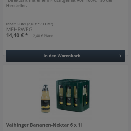
"Direktsaft mit einem Fruchtgehalt von 100%." so der
Hersteller.
Inhalt
6 Liter
(2,40 € * / 1 Liter)
MEHRWEG
14,40 € *
+2,40 € Pfand
In den
Warenkorb
Hinzugefügt
Vaihinger Bananen-Nektar 6 x 1l