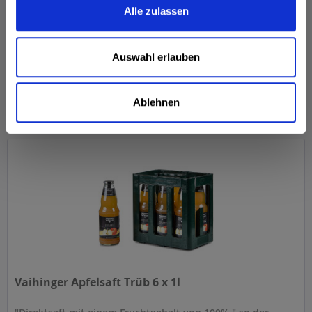
Wesentliche konzentriert. Auch Vaihinger Fruchtsaft bietet
Alle zulassen
100 % Fruchtgehalt und ist nährwert-identisch mit den...
Inhalt
6 Liter
(2,58 € * / 1 Liter)
MEHRWEG
Auswahl erlauben
15,50 € *
+2,40 € Pfand
Ablehnen
In den
Warenkorb
Hinzugefügt
Vaihinger Apfelsaft Trüb 6 x 1l