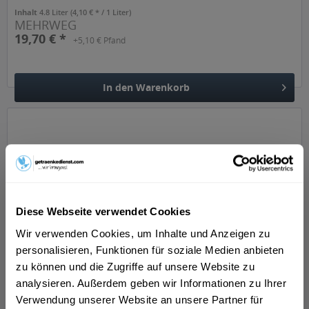
nährwert-identisch mit den...
Inhalt
4.8 Liter
(4,10 € * / 1 Liter)
MEHRWEG
19,70 € *
+5,10 € Pfand
In den
Warenkorb
Hinzugefügt
Diese Webseite verwendet Cookies
Wir verwenden Cookies, um Inhalte und Anzeigen zu
Vaihinger Maracuja 6 x 1l
personalisieren, Funktionen für soziale Medien anbieten
zu können und die Zugriffe auf unsere Website zu
So beschreibt der Hersteller sein Produkt: Maracujasaft
analysieren. Außerdem geben wir Informationen zu Ihrer
aus Maracujasaftkonzentrat, Fruchtgehalt 100 %
Verwendung unserer Website an unsere Partner für
"FRUCHTSÄFTE. Aufs Wesentliche konzentriert. Auch