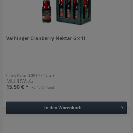
Vaihinger Cranberry-Nektar 6 x 1l
Inhalt
6 Liter
(2,58 € * / 1 Liter)
MEHRWEG
15,50 € *
+2,40 € Pfand
In den
Warenkorb
Hinzugefügt