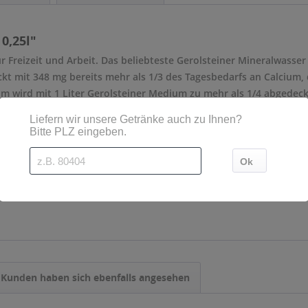
0,25l"
ür Freizeit und Arbeit. Das beliebteste Gerolsteiner Mineralwasse
ckt mit 348 mg bereits mehr als 1/3 des Tagesbedarfs an Calcium,
m wird mit 1 Liter Gerolsteiner Medium zu mehr als 1/4 abgedeckt.
alwasser
- Mehrweg
0,33 l
Kunden haben sich ebenfalls angesehen