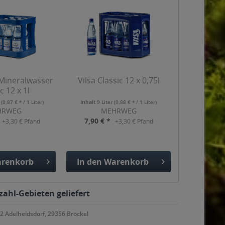
 Mineralwasser
Vilsa Classic 12 x 0,75l
c 12 x 1l
r
(0,87 € * / 1 Liter)
Inhalt
9 Liter
(0,88 € * / 1 Liter)
HRWEG
MEHRWEG
7,90 € *
+3,30 € Pfand
+3,30 € Pfand
renkorb
In den
Warenkorb
gefügt
Hinzugefügt
zahl-Gebieten geliefert
2 Adelheidsdorf, 29356 Bröckel