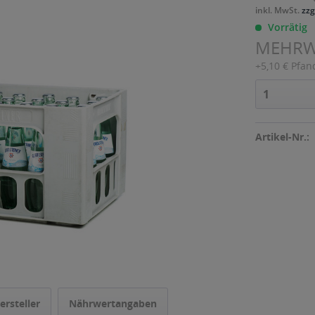
inkl. MwSt.
zzg
Vorrätig
MEHR
+5,10 € Pfan
Artikel-Nr.:
ersteller
Nährwertangaben