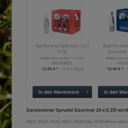
Apollinaris Selection 12 x
Bad Pyrmon
0,75l
Gourmet 1
Inhalt
9 Liter
(1,43 € * / 1 Liter)
Inhalt
9 Liter
(1
MEHRWEG
MEH
12,90 € *
10,90 € *
+3,30 € Pfand
In den
Warenkorb
In den
War
Hinzugefügt
Hinzuge
Gerolsteiner Sprudel Gourmet 24 x 0,25l wird
29221, 29223, 29225, 29227, 29229 Celle, 29308 Winsen (Alle