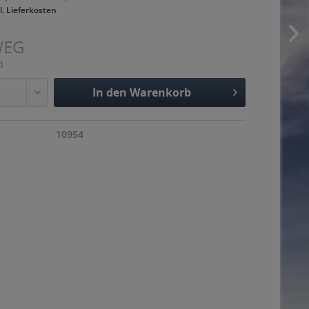
l. Lieferkosten
WEG
d
In den
Warenkorb
Hinzugefügt
10954