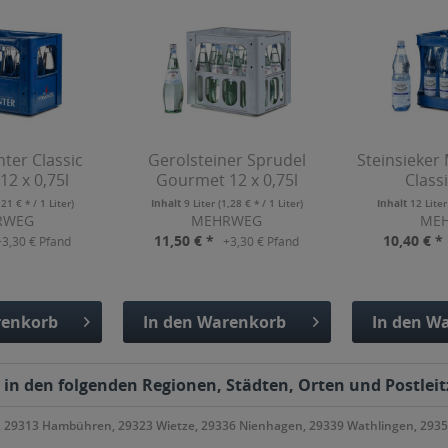
ter Classic
Gerolsteiner Sprudel
Steinsieker
2 x 0,75l
Gourmet 12 x 0,75l
Classi
,21 € * / 1 Liter)
Inhalt
9 Liter
(1,28 € * / 1 Liter)
Inhalt
12 Lite
RWEG
MEHRWEG
ME
11,50 € *
10,40 € *
+3,30 € Pfand
+3,30 € Pfand
enkorb
In den
Warenkorb
In den
Wa
fügt
Hinzugefügt
Hinzu
 in den folgenden Regionen, Städten, Orten und Postleit
r), 29313 Hambühren, 29323 Wietze, 29336 Nienhagen, 29339 Wathlingen, 2935