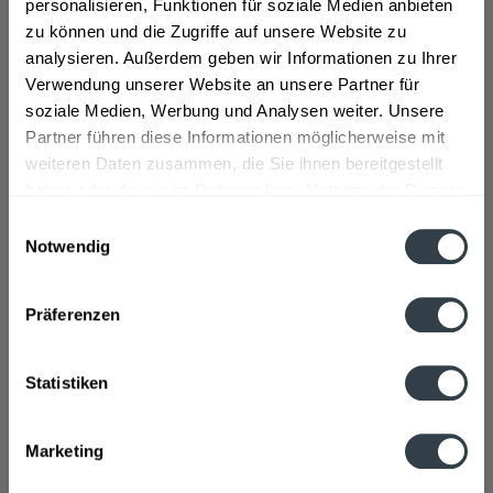
personalisieren, Funktionen für soziale Medien anbieten
zu können und die Zugriffe auf unsere Website zu
analysieren. Außerdem geben wir Informationen zu Ihrer
Verwendung unserer Website an unsere Partner für
5,0 Original Pils 20 x 0,5l
soziale Medien, Werbung und Analysen weiter. Unsere
Partner führen diese Informationen möglicherweise mit
weiteren Daten zusammen, die Sie ihnen bereitgestellt
haben oder die sie im Rahmen Ihrer Nutzung der Dienste
gesammelt haben.
Einwilligungsauswahl
Notwendig
Inhalt
10 Liter
(1,10 € * / 1 Liter)
MEHRWEG
Datenschutzbestimmungen
10,99 € *
+3,10 € Pfand
Präferenzen
In den
Warenkorb
Statistiken
Hinzugefügt
5,0 wird in den folgenden Regionen, Städten, Orten
Marketing
und Postleitzahl-Gebieten geliefert