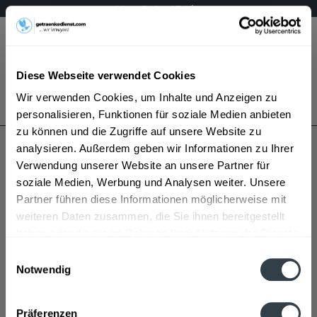
Mo – Fr 9 – 17 Uhr
Menü
Diese Webseite verwendet Cookies
Bestellung widerrufen
Wir verwenden Cookies, um Inhalte und Anzeigen zu
Es gilt unsere
Datenschutzerklärung
personalisieren, Funktionen für soziale Medien anbieten
zu können und die Zugriffe auf unsere Website zu
analysieren. Außerdem geben wir Informationen zu Ihrer
Aberfeldy
Verwendung unserer Website an unsere Partner für
soziale Medien, Werbung und Analysen weiter. Unsere
Partner führen diese Informationen möglicherweise mit
weiteren Daten zusammen, die Sie ihnen bereitgestellt
haben oder die sie im Rahmen Ihrer Nutzung der Dienste
gesammelt haben.
Einwilligungsauswahl
Notwendig
Aberfeldy wird in den folgenden Regionen, Städten,
Datenschutzbestimmungen
Orten und Postleitzahl-Gebieten geliefert
Präferenzen