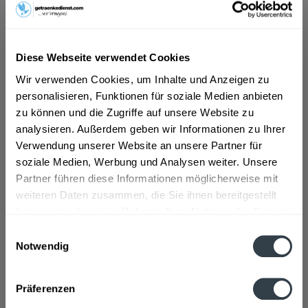
Diese Webseite verwendet Cookies
Wir verwenden Cookies, um Inhalte und Anzeigen zu
Absolut Vodka 0,7l
personalisieren, Funktionen für soziale Medien anbieten
zu können und die Zugriffe auf unsere Website zu
"Absolut Vodka wird ausschließlich aus natürlichen
Zutaten hergestellt und enthält im Gegensatz zu anderen
analysieren. Außerdem geben wir Informationen zu Ihrer
Wodkas keinen zusätzlichen Zucker. Ja, reiner als Absolut
Verwendung unserer Website an unsere Partner für
kann Wodka nicht sein. Aber selbst diese Reinheit hat
soziale Medien, Werbung und Analysen weiter. Unsere
ihren bestimmten...
Inhalt
0.7 Liter
(22,84 € * / 1 Liter)
Partner führen diese Informationen möglicherweise mit
15,99 € *
weiteren Daten zusammen, die Sie ihnen bereitgestellt
haben oder die sie im Rahmen Ihrer Nutzung der Dienste
gesammelt haben.
Einwilligungsauswahl
In den
Warenkorb
Notwendig
Datenschutzbestimmungen
Hinzugefügt
Präferenzen