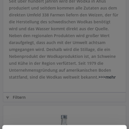
Seit über hundert Jahren wird der Wodka in Ahus
produziert und seitdem kommen alle Zutaten aus dem
direkten Umfeld 338 Farmen liefern den Weizen, der für
die Herstellung des schwedischen Wodkas benötigt
wird und das Wasser kommt direkt aus der Quelle.
Neben den regionalen Produkten wird großer Wert
daraufgelegt, dass auch mit der Umwelt achtsam
umgegangen wird. Deshalb wird die Stillage, die ein
Nebenprodukt der Wodkaproduktion ist, an Schweine
und Kühe in der Region verfüttert. Seit 1979 die
Unternehmensgründung auf amerikanischen Boden
stattfand, sind die Wodkas weltweit bekannt.
>>>mehr
Filtern