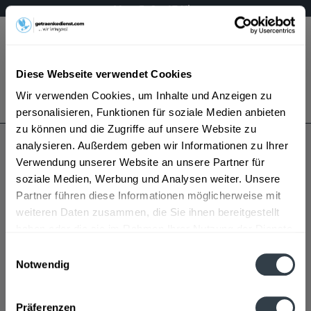
Mo – Fr 9 – 17 Uhr
Menü
Diese Webseite verwendet Cookies
Bestellung widerrufen
Wir verwenden Cookies, um Inhalte und Anzeigen zu
Es gilt unsere
Datenschutzerklärung
personalisieren, Funktionen für soziale Medien anbieten
zu können und die Zugriffe auf unsere Website zu
analysieren. Außerdem geben wir Informationen zu Ihrer
Acqua Levico
Verwendung unserer Website an unsere Partner für
soziale Medien, Werbung und Analysen weiter. Unsere
Partner führen diese Informationen möglicherweise mit
weiteren Daten zusammen, die Sie ihnen bereitgestellt
haben oder die sie im Rahmen Ihrer Nutzung der Dienste
gesammelt haben.
Einwilligungsauswahl
Notwendig
Acqua Levico wird in den folgenden Regionen,
Datenschutzbestimmungen
Städten, Orten und Postleitzahl-Gebieten geliefert
Präferenzen