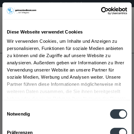
Mo – Fr 9 – 17 Uhr
Menü
Diese Webseite verwendet Cookies
Bestellung widerrufen
Wir verwenden Cookies, um Inhalte und Anzeigen zu
Es gilt unsere
Datenschutzerklärung
personalisieren, Funktionen für soziale Medien anbieten
zu können und die Zugriffe auf unsere Website zu
analysieren. Außerdem geben wir Informationen zu Ihrer
Adello
Verwendung unserer Website an unsere Partner für
soziale Medien, Werbung und Analysen weiter. Unsere
Partner führen diese Informationen möglicherweise mit
weiteren Daten zusammen, die Sie ihnen bereitgestellt
haben oder die sie im Rahmen Ihrer Nutzung der Dienste
gesammelt haben.
Einwilligungsauswahl
Notwendig
Adello wird in den folgenden Regionen, Städten,
Datenschutzbestimmungen
Orten und Postleitzahl-Gebieten geliefert
Präferenzen