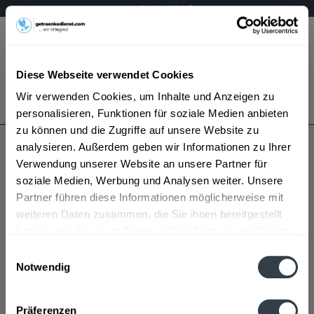
Mo – Fr 9 – 17 Uhr
Menü
Diese Webseite verwendet Cookies
Bestellung widerrufen
Wir verwenden Cookies, um Inhalte und Anzeigen zu
Es gilt unsere
Datenschutzerklärung
personalisieren, Funktionen für soziale Medien anbieten
zu können und die Zugriffe auf unsere Website zu
analysieren. Außerdem geben wir Informationen zu Ihrer
Adler Privat
Verwendung unserer Website an unsere Partner für
soziale Medien, Werbung und Analysen weiter. Unsere
Partner führen diese Informationen möglicherweise mit
weiteren Daten zusammen, die Sie ihnen bereitgestellt
haben oder die sie im Rahmen Ihrer Nutzung der Dienste
gesammelt haben.
Einwilligungsauswahl
Notwendig
Adler Privat wird in den folgenden Regionen, Städten,
Datenschutzbestimmungen
Orten und Postleitzahl-Gebieten geliefert
Präferenzen