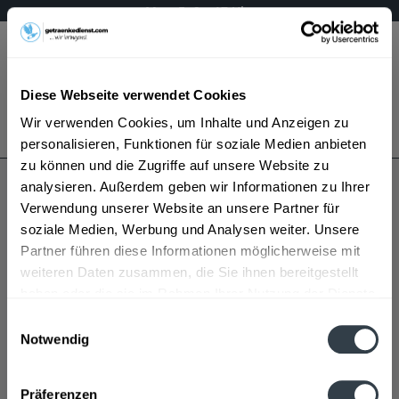
Mo – Fr 9 – 17 Uhr
Menü
Diese Webseite verwendet Cookies
Bestellung widerrufen
Wir verwenden Cookies, um Inhalte und Anzeigen zu
Es gilt unsere
Datenschutzerklärung
personalisieren, Funktionen für soziale Medien anbieten
zu können und die Zugriffe auf unsere Website zu
analysieren. Außerdem geben wir Informationen zu Ihrer
Alemannen
Verwendung unserer Website an unsere Partner für
soziale Medien, Werbung und Analysen weiter. Unsere
Partner führen diese Informationen möglicherweise mit
weiteren Daten zusammen, die Sie ihnen bereitgestellt
haben oder die sie im Rahmen Ihrer Nutzung der Dienste
gesammelt haben.
Einwilligungsauswahl
Notwendig
Alemannen wird in den folgenden Regionen, Städten,
Datenschutzbestimmungen
Orten und Postleitzahl-Gebieten geliefert
Präferenzen