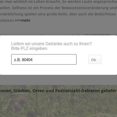
as man wirklich im Leben braucht. So werden Leute angesprochen
ollen. Selfness ist ein Prozess der Bewusstseinsveränderung und 
rwirklichung spielen eine große Rolle, aber auch die Bedürfniss
gelassen.
>>>mehr
bst und seine Gesundheit, sowie auf seine Mitmenschen. Wir setzen 
diesen Prozess steht.", sagt der Hersteller.
ionen, Städten, Orten und Postleitzahl-Gebieten geliefer