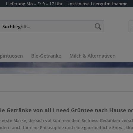
Lieferung
Mo – Fr 9 – 17 Uhr
| kostenlose Leergutmitnahme
pirituosen
Bio-Getränke
Milch & Alternativen
die Getränke von all i need Grüntee nach Hause od
e erste Marke, die sich vollkommen dem Selfness-Gedanken verschr
dern auch für eine Philosophie und eine ganzheitliche Entwicklu