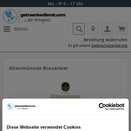
Mo – Fr 9 – 17 Uhr
Menü
Bestellung widerrufen
Es gilt unsere
Datenschutzerklärung
Altenmünster Brauerbier
Lass dir die Getränke von Altenmünster
Brauerbier nach Hause oder ins Büro
Diese Webseite verwendet Cookies
liefern.