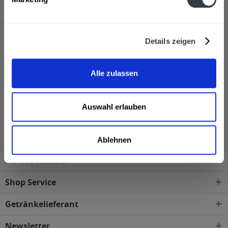
Getränkeservice bestellt werden. Egal ob nach Hause
oder ins Büro, die gewünschten Produkte werden ohne
anstrengendes Schleppen von dem
Details zeigen
Getränkelieferservice geliefert und das Leergut wird
mitgenommen.
Alle zulassen
Altenmünster Brauerbier wird in den folgenden
Auswahl erlauben
Regionen, Städten, Orten und Postleitzahl-Gebieten
geliefert
Ablehnen
Service Hotline
Shop Service
Getränkelieferant
Newsletter