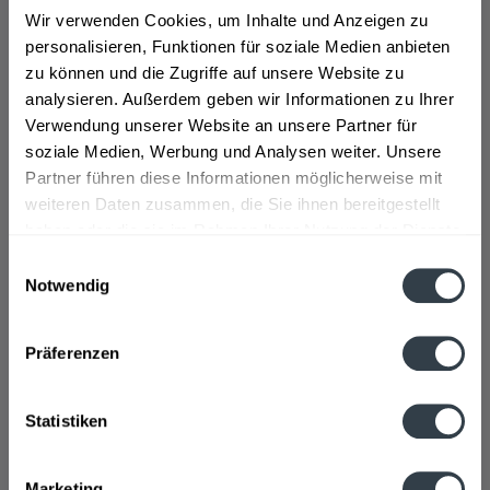
Wir verwenden Cookies, um Inhalte und Anzeigen zu
Die Idee hinter der Marke Altenmünster Brauer Bier ist
personalisieren, Funktionen für soziale Medien anbieten
es ganz besondere Biere zu brauen. Von Beginn an sind
zu können und die Zugriffe auf unsere Website zu
die Biere eigenständige Kreationen, die sich bereits
analysieren. Außerdem geben wir Informationen zu Ihrer
durch ihre anderslautende Sortenbezeichnung deutlich
Verwendung unserer Website an unsere Partner für
von anderen Biermarken unterscheiden. Altenmünster
soziale Medien, Werbung und Analysen weiter. Unsere
Brauer Bier war eine der ersten Bügelbierspezialitäten
Partner führen diese Informationen möglicherweise mit
im deutschen Biermarkt und gilt somit als Pionier unter
weiteren Daten zusammen, die Sie ihnen bereitgestellt
den Bügelbieren.Altenmünster hat vier verschiedene
haben oder die sie im Rahmen Ihrer Nutzung der Dienste
Biere im Sortiment: das Urig Würzig, das Hopfig Herb,
gesammelt haben.
Einwilligungsauswahl
das Maibock Hell und das Winterbier.
>>>mehr
Notwendig
Datenschutzbestimmungen
Präferenzen
Alle Biere werden in einzigartigen 0,5l Bügel-
Statistiken
Reliefflaschen gefüllt und sind in Kästen mit 16 Flaschen
erhältlich.
Das Altenmünster Bier kann ganz einfach online beim
Marketing