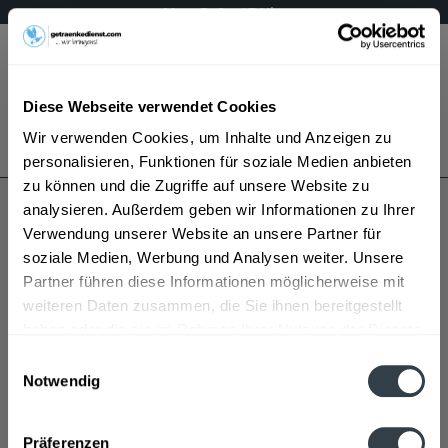
Mo – Fr 9 – 17 Uhr
Menü
Diese Webseite verwendet Cookies
Bestellung widerrufen
Wir verwenden Cookies, um Inhalte und Anzeigen zu
Es gilt unsere
Datenschutzerklärung
personalisieren, Funktionen für soziale Medien anbieten
zu können und die Zugriffe auf unsere Website zu
analysieren. Außerdem geben wir Informationen zu Ihrer
Alter Dessauer
Verwendung unserer Website an unsere Partner für
soziale Medien, Werbung und Analysen weiter. Unsere
Partner führen diese Informationen möglicherweise mit
weiteren Daten zusammen, die Sie ihnen bereitgestellt
haben oder die sie im Rahmen Ihrer Nutzung der Dienste
gesammelt haben.
Einwilligungsauswahl
Notwendig
Alter Dessauer wird in den folgenden Regionen,
Datenschutzbestimmungen
Städten, Orten und Postleitzahl-Gebieten geliefert
Präferenzen