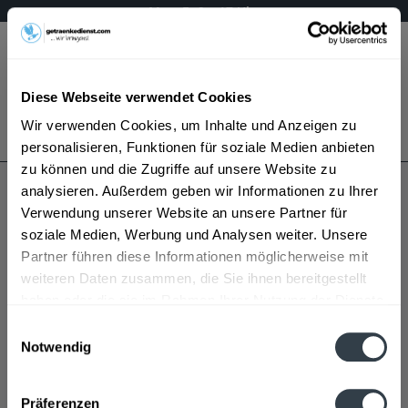
Mo – Fr 9 – 17 Uhr
Menü
Diese Webseite verwendet Cookies
Bestellung widerrufen
Wir verwenden Cookies, um Inhalte und Anzeigen zu
Es gilt unsere
Datenschutzerklärung
personalisieren, Funktionen für soziale Medien anbieten
zu können und die Zugriffe auf unsere Website zu
analysieren. Außerdem geben wir Informationen zu Ihrer
An Cnoc Whisky
Verwendung unserer Website an unsere Partner für
soziale Medien, Werbung und Analysen weiter. Unsere
Partner führen diese Informationen möglicherweise mit
weiteren Daten zusammen, die Sie ihnen bereitgestellt
haben oder die sie im Rahmen Ihrer Nutzung der Dienste
gesammelt haben.
Einwilligungsauswahl
Notwendig
An Cnoc Whisky wird in den folgenden Regionen,
Datenschutzbestimmungen
Städten, Orten und Postleitzahl-Gebieten geliefert
Präferenzen