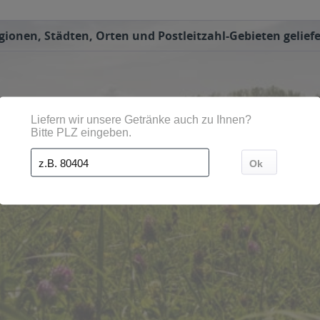
gionen, Städten, Orten und Postleitzahl-Gebieten geliefe