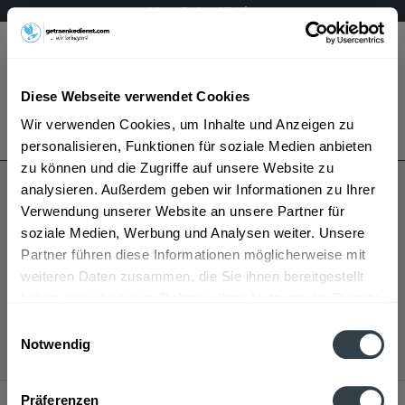
Mo – Fr 9 – 17 Uhr
Menü
Diese Webseite verwendet Cookies
Bestellung widerrufen
Wir verwenden Cookies, um Inhalte und Anzeigen zu
Es gilt unsere
Datenschutzerklärung
personalisieren, Funktionen für soziale Medien anbieten
zu können und die Zugriffe auf unsere Website zu
analysieren. Außerdem geben wir Informationen zu Ihrer
Anderl
Verwendung unserer Website an unsere Partner für
soziale Medien, Werbung und Analysen weiter. Unsere
Partner führen diese Informationen möglicherweise mit
weiteren Daten zusammen, die Sie ihnen bereitgestellt
haben oder die sie im Rahmen Ihrer Nutzung der Dienste
Anderl wird in den folgenden Regionen, Städten,
gesammelt haben.
Orten und Postleitzahl-Gebieten geliefert
Einwilligungsauswahl
Notwendig
Datenschutzbestimmungen
Service Hotline
Präferenzen