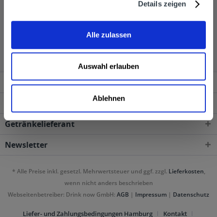
Details zeigen
Aperol wird in den folgenden Regionen, Städten,
Alle zulassen
Orten und Postleitzahl-Gebieten geliefert
Auswahl erlauben
Service Hotline
Ablehnen
Shop Service
Getränkelieferant
Newsletter
* Alle Preise inkl. gesetzl. Mehrwertsteuer und ggf. zzgl.
Lieferkosten
,
wenn nicht anders beschrieben
Webseitenbetreiber: Drink now GmbH:
AGB
|
Impressum
|
Datenschutz
Liefer- und Zahlungsbedingungen Hamburg
Kontakt