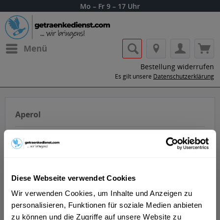
Mo – Fr 9 – 17 Uhr
Menü
Bestellung widerrufen
Es gilt unsere
Datenschutzerklärung
Aperol
Diese Webseite verwendet Cookies
Lass dir die Getränke von Aperol nach
Wir verwenden Cookies, um Inhalte und Anzeigen zu
Hause oder ins Büro liefern.
personalisieren, Funktionen für soziale Medien anbieten
zu können und die Zugriffe auf unsere Website zu