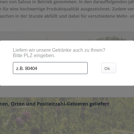
nen von Salvus in Betrieb genommen. In den darauffolgenden Ja
en für eine hochwertige Produktqualität ausgezeichnet. Zudem ve
laschen in der Stunde abfüllt und dabei für verschiedene Mehr- 
e verschiedene Mineralwassersorten abgefüllt. Das angebotene A
sflaschen weisen eine Größe von 0,75 Liter auf. Hinzu kommen PET
ne liefern wir Ihnen die Getränke von Apodis, wenn Sie diese übe
ten, Orten und Postleitzahl-Gebieten geliefert