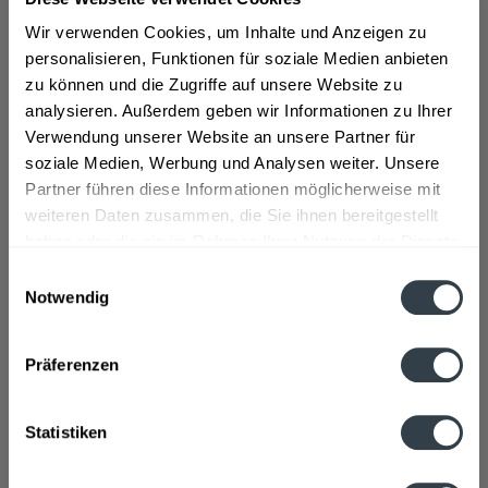
Appleton Rum wird von der Marke Appleton Estate
hergestellt, welche seit 1749 fest in der Rumproduktion
Wir verwenden Cookies, um Inhalte und Anzeigen zu
verankert ist. Appleton Estate besteht auf mehreren
personalisieren, Funktionen für soziale Medien anbieten
Destillerien und besitzt in Jamaika über 11.000 Hektar
zu können und die Zugriffe auf unsere Website zu
Land, auf dem das hochwertige Zuckerrohr für die
analysieren. Außerdem geben wir Informationen zu Ihrer
Rumherstellung angebaut und geerntet wird. Die Enkel
Verwendung unserer Website an unsere Partner für
des Briten Frances Dickinson waren geschichtlich die
soziale Medien, Werbung und Analysen weiter. Unsere
ersten offiziellen Besitzer von Appleton Estate. Im
Partner führen diese Informationen möglicherweise mit
Anschluss wurde die Marke noch einige Male
weiteren Daten zusammen, die Sie ihnen bereitgestellt
weiterverkauft. Zu Beginn des 20. Jahrhunderts ging
haben oder die sie im Rahmen Ihrer Nutzung der Dienste
Appleton Estate an die Firma J.
>>>mehr
gesammelt haben.
Einwilligungsauswahl
Notwendig
Datenschutzbestimmungen
Präferenzen
Wray & Nephew Limited über, welche den Appleton
Rum bis heute herstellt und vertreibt.
Statistiken
Zur Produktauswahl gehören unter anderem der