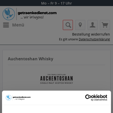
Mo – Fr 9 – 17 Uhr
Menü
Bestellung widerrufen
Es gilt unsere
Datenschutzerklärung
Auchentoshan Whisky
Lass dir die Getränke von Auchentoshan
Whisky nach Hause oder ins Büro liefern.