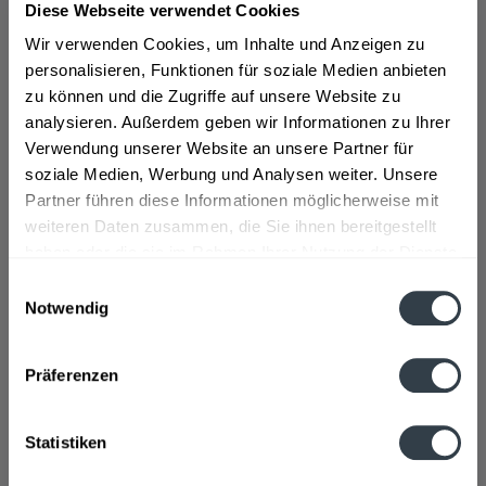
Auchentoshan Whisky stammt aus der gleichnamigen
Diese Webseite verwendet Cookies
Whiskybrennerei in Schottland. In der Region Lowlands
Wir verwenden Cookies, um Inhalte und Anzeigen zu
in West Dunbartonshire wurde die Destillerie 1823 von
personalisieren, Funktionen für soziale Medien anbieten
John Bullock gegründet und trug vorerst den Namen
zu können und die Zugriffe auf unsere Website zu
"Duntocher Destillery". In den folgenden Jahrzehnten
analysieren. Außerdem geben wir Informationen zu Ihrer
wurde das Unternehmen zahlreiche Male weiterverkauft
Verwendung unserer Website an unsere Partner für
und ist mittlerweile eine der letzten Brennereien in den
soziale Medien, Werbung und Analysen weiter. Unsere
Central Lowlands. Das Wasser für die Whiskyherstellung
Partner führen diese Informationen möglicherweise mit
wird dabei bis heute aus den Kilpatrick Hills gewonnen.
weiteren Daten zusammen, die Sie ihnen bereitgestellt
Auchentoshan Whisky wird nach der Destillation in
haben oder die sie im Rahmen Ihrer Nutzung der Dienste
robusten Eichenfässern aufbewahrt.
>>>mehr
gesammelt haben.
Einwilligungsauswahl
Notwendig
Datenschutzbestimmungen
Präferenzen
Bevor der Whisky schlussendlich abgefüllt wird, wird
der Alkoholanteil 63,5 % vol. reduziert.
Statistiken
Es gibt mittlerweile sehr viele Sorten von Auchentoshan