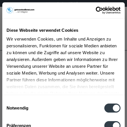
Mo – Fr 9 – 17 Uhr
Menü
Diese Webseite verwendet Cookies
Bestellung widerrufen
Wir verwenden Cookies, um Inhalte und Anzeigen zu
Es gilt unsere
Datenschutzerklärung
personalisieren, Funktionen für soziale Medien anbieten
zu können und die Zugriffe auf unsere Website zu
analysieren. Außerdem geben wir Informationen zu Ihrer
Auer
Verwendung unserer Website an unsere Partner für
soziale Medien, Werbung und Analysen weiter. Unsere
Partner führen diese Informationen möglicherweise mit
weiteren Daten zusammen, die Sie ihnen bereitgestellt
haben oder die sie im Rahmen Ihrer Nutzung der Dienste
gesammelt haben.
Einwilligungsauswahl
Notwendig
Auer wird in den folgenden Regionen, Städten, Orten
Datenschutzbestimmungen
und Postleitzahl-Gebieten geliefert
Präferenzen