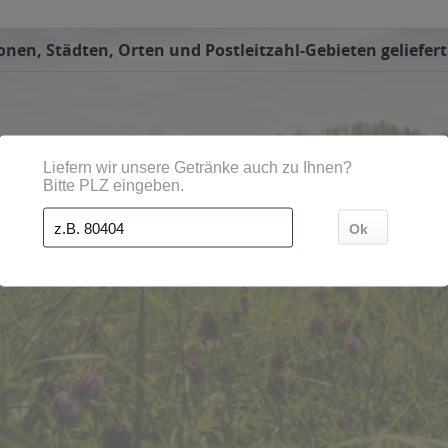
nen, Städten, Orten und Postleitzahl-Gebieten geliefert