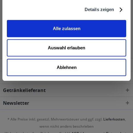
Getränkelieferservice von getraenkedienst.com und
Details zeigen
lasst euch diese nach Hause oder ins Büro bringen.
Alle zulassen
Badoit wird in den folgenden Regionen, Städten,
Orten und Postleitzahl-Gebieten geliefert
Auswahl erlauben
Service Hotline
Ablehnen
Shop Service
Getränkelieferant
Newsletter
* Alle Preise inkl. gesetzl. Mehrwertsteuer und ggf. zzgl.
Lieferkosten
,
wenn nicht anders beschrieben