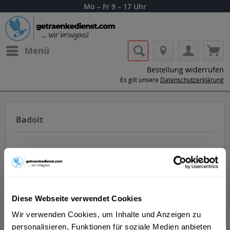
Mo – Fr 9 – 17 Uhr
Menü
Bestellung widerrufen
Es gilt unsere
Datenschutzerklärung
Badoit
Diese Webseite verwendet Cookies
Lass dir die Getränke von Badoit nach
Hause oder ins Büro liefern.
Wir verwenden Cookies, um Inhalte und Anzeigen zu
personalisieren, Funktionen für soziale Medien anbieten