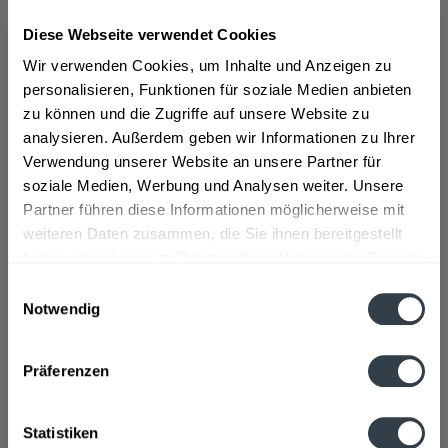
Die Geschichte von Balis beginnt in der Loretta Bar in
München. Dort saßen die Gründer von Balis bei einem
Diese Webseite verwendet Cookies
Gin Basil Mule zusammen und wollten den
Wir verwenden Cookies, um Inhalte und Anzeigen zu
erfrischenden Geschmack des Getränkes mit der
personalisieren, Funktionen für soziale Medien anbieten
richtigen Balance zwischen Süße und Schärfe einfangen
zu können und die Zugriffe auf unsere Website zu
und in eine Flasche Limonade stecken.Das
analysieren. Außerdem geben wir Informationen zu Ihrer
unverwechselbare Aroma des Basilikums, die leichte
Verwendung unserer Website an unsere Partner für
schärfe des Ingwers und die feinsäuerliche Limette
soziale Medien, Werbung und Analysen weiter. Unsere
ergeben eine erfrischend abwechslungsreiche
Partner führen diese Informationen möglicherweise mit
Limonade, die pur ebenso wie mit Prosecco, Gin oder
weiteren Daten zusammen, die Sie ihnen bereitgestellt
Vodka getrunken werden kann.
>>>mehr
haben oder die sie im Rahmen Ihrer Nutzung der Dienste
gesammelt haben.
Einwilligungsauswahl
Notwendig
Datenschutzbestimmungen
Balis legt großen Wert auf eine hohe Qualität der
Präferenzen
Inhaltsstoffe, deshalb arbeiten sie mit natürlicher
Fruchtsüße und natürlichen Aromen und die Drinks sind
Statistiken
vegan und glutenfrei. Die Flaschen bestehen aus Glas,