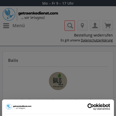
Mo – Fr 9 – 17 Uhr
Menü
Bestellung widerrufen
Es gilt unsere
Datenschutzerklärung
Balis
Lass dir die Getränke von Balis nach
Hause oder ins Büro liefern.