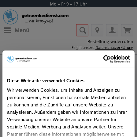
Mo – Fr 9 – 17 Uhr
Menü
Bestellung widerrufen
Es gilt unsere
Datenschutzerklärung
Beluga Wodka
Diese Webseite verwendet Cookies
Wir verwenden Cookies, um Inhalte und Anzeigen zu
personalisieren, Funktionen für soziale Medien anbieten
zu können und die Zugriffe auf unsere Website zu
analysieren. Außerdem geben wir Informationen zu Ihrer
Die erste Charge von Beluga Noble Russian Vodka
Verwendung unserer Website an unsere Partner für
wurde 2002 produziert. Es war das erste und das liebste
soziale Medien, Werbung und Analysen weiter. Unsere
fuer unsere Herzen! Dies war das Ergebnis der
Partner führen diese Informationen möglicherweise mit
akribischen Arbeit der Brennmeister der Mariinsk