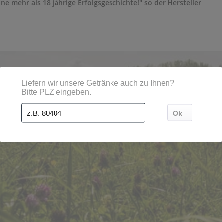
eine mehr als 18 jährige Erfolgsgeschichte!" so der Hersteller
ädten, Orten und Postleitzahl-Gebieten geliefert