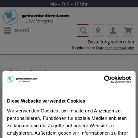
Mo – Fr 9 – 17 Uhr
Menü
Bestellung widerrufen
Es gilt unsere
Datenschutzerklärung
Bobby's Schiedam
Diese Webseite verwendet Cookies
Wir verwenden Cookies, um Inhalte und Anzeigen zu
personalisieren, Funktionen für soziale Medien anbieten
Lass dir die Getränke von Bobby's
zu können und die Zugriffe auf unsere Website zu
Schiedam nach Hause oder ins Büro
analysieren. Außerdem geben wir Informationen zu Ihrer
liefern.