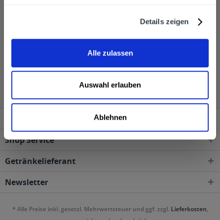
Schleppen und können Ihr Leergut direkt abgeben.
Entdecken Sie den frischen und belebenden Geschmack
Details zeigen
von Bonaqa.
Alle zulassen
Bonaqa wird in den folgenden Regionen, Städten,
Orten und Postleitzahl-Gebieten geliefert
Auswahl erlauben
Ablehnen
Service Hotline
Shop Service
Getränkelieferant
Newsletter
* Alle Preise inkl. gesetzl. Mehrwertsteuer und ggf. zzgl.
Lieferkosten
,