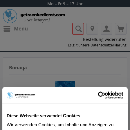
Mo – Fr 9 – 17 Uhr
Menü
Bestellung widerrufen
Es gilt unsere
Datenschutzerklärung
Bonaqa
Lass dir die Getränke von Bonaqa nach
Diese Webseite verwendet Cookies
Hause oder ins Büro liefern.
Wir verwenden Cookies, um Inhalte und Anzeigen zu