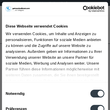
Mo – Fr 9 – 17 Uhr
Menü
Diese Webseite verwendet Cookies
Bestellung widerrufen
Wir verwenden Cookies, um Inhalte und Anzeigen zu
Es gilt unsere
Datenschutzerklärung
personalisieren, Funktionen für soziale Medien anbieten
zu können und die Zugriffe auf unsere Website zu
analysieren. Außerdem geben wir Informationen zu Ihrer
Borgo Magredo
Verwendung unserer Website an unsere Partner für
soziale Medien, Werbung und Analysen weiter. Unsere
Partner führen diese Informationen möglicherweise mit
weiteren Daten zusammen, die Sie ihnen bereitgestellt
haben oder die sie im Rahmen Ihrer Nutzung der Dienste
gesammelt haben.
Einwilligungsauswahl
Notwendig
Borgo Magredo wird in den folgenden Regionen,
Datenschutzbestimmungen
Städten, Orten und Postleitzahl-Gebieten geliefert
Präferenzen