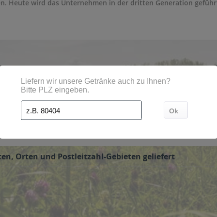
n. Heute wird das Unternehmen in der dritten Generation geführ
 sich eine große Produktauswahl. Darunter sind 30 verschiedene
yinger Brauerei sowie Früh Kölsch und Franziskaner. Sehr gerne 
bestellen.
en, Orten und Postleitzahl-Gebieten geliefert