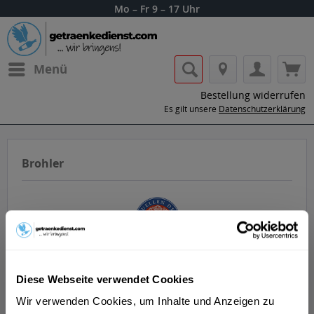
Mo – Fr 9 – 17 Uhr
Menü
Bestellung widerrufen
Es gilt unsere
Datenschutzerklärung
Brohler
Getränke von Brohler nach Hause oder ins
Diese Webseite verwendet Cookies
Büro liefern lassen.
Wir verwenden Cookies, um Inhalte und Anzeigen zu