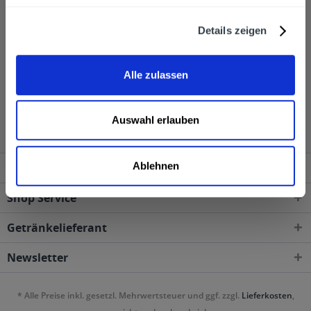
Brohler Vitamin ACE und Brohler ISO-FIT vertrieben.
Sehr gerne liefern wir Ihnen die Getränke von Brohler,
Details zeigen
wenn Sie diese über unseren Online-Shop bestellen.
Alle zulassen
Brohler wird in den folgenden Regionen, Städten,
Orten und Postleitzahl-Gebieten geliefert
Auswahl erlauben
Ablehnen
Service Hotline
Shop Service
Getränkelieferant
Newsletter
* Alle Preise inkl. gesetzl. Mehrwertsteuer und ggf. zzgl.
Lieferkosten
,