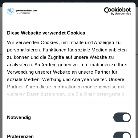
Mo – Fr 9 – 17 Uhr
Menü
Diese Webseite verwendet Cookies
Bestellung widerrufen
Wir verwenden Cookies, um Inhalte und Anzeigen zu
Es gilt unsere
Datenschutzerklärung
personalisieren, Funktionen für soziale Medien anbieten
zu können und die Zugriffe auf unsere Website zu
analysieren. Außerdem geben wir Informationen zu Ihrer
Bruch
Verwendung unserer Website an unsere Partner für
soziale Medien, Werbung und Analysen weiter. Unsere
Partner führen diese Informationen möglicherweise mit
weiteren Daten zusammen, die Sie ihnen bereitgestellt
haben oder die sie im Rahmen Ihrer Nutzung der Dienste
gesammelt haben.
Einwilligungsauswahl
Notwendig
Bruch wird in den folgenden Regionen, Städten,
Datenschutzbestimmungen
Orten und Postleitzahl-Gebieten geliefert
Präferenzen