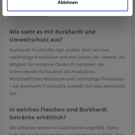
über Kirsche und Erdbeere bis hin zu Tomate, Apfel und
Ablehnen
Co. Burkhardt Säfte bietet für jeden Geschmack das
passende Getränk.
Wie sieht es mit Burkhardt und
Umweltschutz aus?
Burkhardt Fruchtsäfte legt großen Wert auf eine
nachhaltige Produktion und den Schutz der Umwelt. Als
Mitglied der Initiative Ökoprofit optimiert das
Unternehmen fortlaufend die Produktion.
Wirtschaftliches Wachstum und nachhaltige Produktion
– bei Burkhardt Fruchtsäfte schließt sich dies keinesfalls
aus.
In welchen Flaschen sind Burkhardt
Getränke erhältlich?
Die Getränke werden in Glasflaschen abgefüllt. Dabei
habt ihr die Wahl zwischen verschiedenen Größen. Die