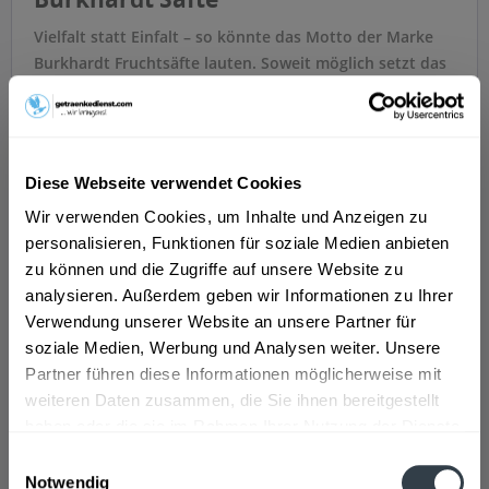
Vielfalt statt Einfalt – so könnte das Motto der Marke
Burkhardt Fruchtsäfte lauten. Soweit möglich setzt das
Unternehmen auf heimische Früchte. Immer legen die
Verantwortlichen jedoch den höchsten Wert auf hohe
Qualität. Typische Sorten von Burkhardt sind Ananas,
Apfel, Banane, Birne, Kirsche, Erdbeere oder Zitrone.
Diese Webseite verwendet Cookies
Doch auch Passionsfrucht, Orange, Multivitamin,
Wir verwenden Cookies, um Inhalte und Anzeigen zu
Limette, Granatapfel oder Möhre sind erhältlich.
personalisieren, Funktionen für soziale Medien anbieten
Insgesamt stehen über 80 Sorten an Getränke bereit,
zu können und die Zugriffe auf unsere Website zu
um von euch entdeckt zu werden. Neben den Säften
analysieren. Außerdem geben wir Informationen zu Ihrer
gibt es auch Heißgetränke wie Glühwein oder Früchte-
Verwendung unserer Website an unsere Partner für
Punsch von Burkhardt Fruchtsäfte.
soziale Medien, Werbung und Analysen weiter. Unsere
Partner führen diese Informationen möglicherweise mit
Fairtrade und Bio-Getränke
weiteren Daten zusammen, die Sie ihnen bereitgestellt
Wer besonders großen Wert auf Fairtrade und
haben oder die sie im Rahmen Ihrer Nutzung der Dienste
Nachhaltigkeit legt, wird bei Burkhardt Fruchtsäfte
gesammelt haben.
Einwilligungsauswahl
fündig. Der Orangensaft ist beispielsweise in der
Notwendig