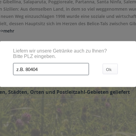
ie Gibellina, Salaparuta, Poggioreale, Partanna, Santa Ninfa, Sal
 Sizilien: Aus demselben Land, in dem so viel weggenommen wurd
n neuen Weg einzuschlagen 1998 wurde eine soziale und wirtschaf
ielt, dessen Hauptsitz sich im Herzen des Belice-Tals zwischen Gib
>>mehr
n, Städten, Orten und Postleitzahl-Gebieten geliefert