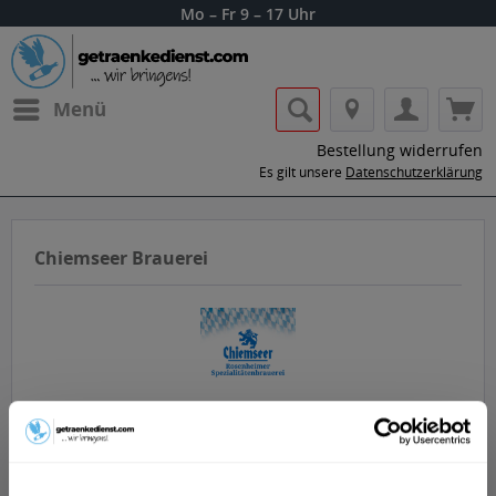
Mo – Fr 9 – 17 Uhr
Menü
Bestellung widerrufen
Es gilt unsere
Datenschutzerklärung
Chiemseer Brauerei
Lass dir die Getränke von Chiemseer
Brauerei nach Hause oder ins Büro
liefern.