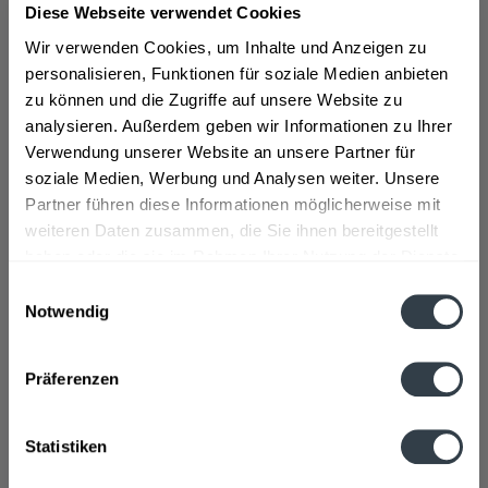
Diese Webseite verwendet Cookies
Die Chiemseer Brauhaus GmbH gehört zur Auerbäu
Wir verwenden Cookies, um Inhalte und Anzeigen zu
Gmbh, diese hat ihren Sitz in Rosenheim und wurde im
personalisieren, Funktionen für soziale Medien anbieten
Jahr 1887 gegründet. Sie ist Teil der Paulaner
zu können und die Zugriffe auf unsere Website zu
Brauereigruppe. Gebraut wird das Bier nicht am
analysieren. Außerdem geben wir Informationen zu Ihrer
Chiemsee, wie der Name vermuten lässt. Es wird in
Verwendung unserer Website an unsere Partner für
Rosenheim am Inn hergestellt. Das Chiemseer Bier ist
soziale Medien, Werbung und Analysen weiter. Unsere
sehr beliebt und für seinen Geschmack bekannt. Es wird
Partner führen diese Informationen möglicherweise mit
noch heute auf das Ursprungsrezept geachtet und mit
weiteren Daten zusammen, die Sie ihnen bereitgestellt
Tradition gebraut. Chiemseer bietet verschiedene
haben oder die sie im Rahmen Ihrer Nutzung der Dienste
Biersorten an, unter anderem Chiemseer hell und
gesammelt haben.
Einwilligungsauswahl
alkoholfrei Cider.
>>>mehr
Notwendig
Datenschutzbestimmungen
Präferenzen
Das Bier ist in Glasflaschen gefüllt, die eine Größe von
Statistiken
0,33l bis 0,5l haben. Es ist in Kästen mit je 20 Flaschen
erhältlich.