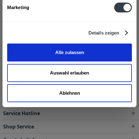
Marketing
Über unseren Getränkeservice können Sie Chiemseer
online bestellen. Die Bestellung wird vom
Getränkelieferservice geliefert, er nimmt auf Wunsch
Details zeigen
auch Leergut mit. Sie müssen keine Kisten schleppen.
Die Biere sind traditionell gebraut und qualitativ
hochwertig. Perfekt für den traditionsbewussten
Alle zulassen
Genießer.
Auswahl erlauben
Chiemseer Brauerei wird in den folgenden Regionen,
Städten, Orten und Postleitzahl-Gebieten geliefert
Ablehnen
Service Hotline
Shop Service