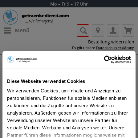
Mo – Fr 9 – 17 Uhr
Menü
Bestellung widerrufen
Es gilt unsere
Datenschutzerklärung
Cocchi Vermouth
Diese Webseite verwendet Cookies
Wir verwenden Cookies, um Inhalte und Anzeigen zu
personalisieren, Funktionen für soziale Medien anbieten
zu können und die Zugriffe auf unsere Website zu
analysieren. Außerdem geben wir Informationen zu Ihrer
Giulio Cocchi war ein Konditor aus Florenz, er arbeitete
Verwendung unserer Website an unsere Partner für
in der beliebtesten Bar auf der Piazza del Duomo. Ende
soziale Medien, Werbung und Analysen weiter. Unsere
des 19. Jahrhunderts zog er nach Asti. Dort begann er,
Partner führen diese Informationen möglicherweise mit
fasziniert von der lokalen Gastronomie und