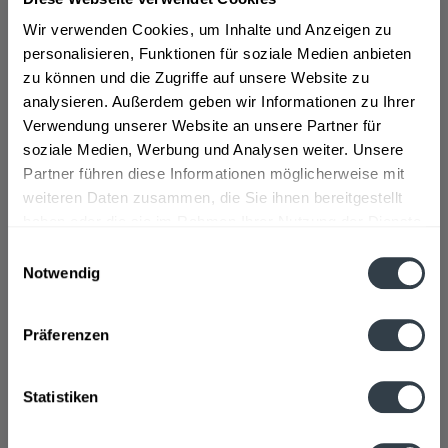
Dimple Whisky ist ein Whisky aus langjähriger Tradition.
Die Dimple Distillery geht zurück auf das Jahr 1627, in
Wir verwenden Cookies, um Inhalte und Anzeigen zu
dem Robert Haig sich erstmalig mit dem Handwerk des
personalisieren, Funktionen für soziale Medien anbieten
Blendens befasste. Die erste Whiskybrennerei in
zu können und die Zugriffe auf unsere Website zu
Schottland wurde dann 1782 durch James Haig
analysieren. Außerdem geben wir Informationen zu Ihrer
gegründet und schon bald darauf entstand die erste
Verwendung unserer Website an unsere Partner für
eigene Whiskykreation. Heutzutage gehört die Dimple
soziale Medien, Werbung und Analysen weiter. Unsere
Distillery zum Großkonzern Diageo, welcher neben
Partner führen diese Informationen möglicherweise mit
Whiskys auch Wein und Bier herstellt und weltweit
weiteren Daten zusammen, die Sie ihnen bereitgestellt
vertreibt.
haben oder die sie im Rahmen Ihrer Nutzung der Dienste
gesammelt haben.
Einwilligungsauswahl
Dimple Whisky ist in ca.
>>>mehr
Notwendig
Datenschutzbestimmungen
Präferenzen
35 unterschiedlichen Sorten verfügbar. Zu den
Statistiken
beliebtesten gehören Dimple 15 Years und Dimple
Golden Selection, welche sich durch Ihre lange Reifung