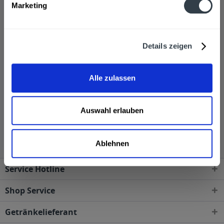
Marketing
und einzigartigen Geschmack auszeichnen. Dimple
Whisky wird in Glasflaschen mit einer Füllmenge von
700-1000ml verkauft.
Details zeigen
Sehr gerne senden wir Ihnen Produkte von Dimple
Whisky zu, wenn Sie über unseren Online-Shop
Alle zulassen
bestellen.
Auswahl erlauben
Dimple Whisky wird in den folgenden Regionen,
Städten, Orten und Postleitzahl-Gebieten geliefert
Ablehnen
Service Hotline
Shop Service
Getränkelieferant